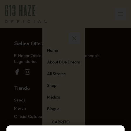
Sellos Oficiales de Cannabis
Home
El Hogar Oficial de las Variedades de Cannabis
Legendarias
About Blue Dream
All Strains
Shop
Tienda
Médica
Seeds
Merch
Blogue
Official Collaborations
CARRITO