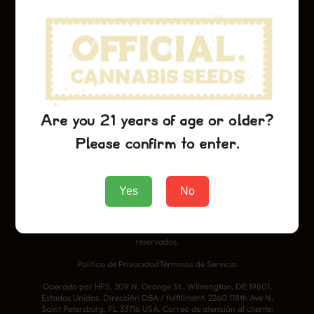
Variedades
Purple Urkle
Cinderella 99
Northern Lights
Empresa
Are you 21 years of age or older?
About Us
Please confirm to enter.
Blog
Contact
Yes
No
Sellos Oficiales de Cannabis 2025. Todos los derechos
reservados.
Política de Privacidad
Términos de Servicio
Operado por HFS, 209 N. Orange St., Wilmington, DE 19801,
Estados Unidos. Dirección DBA / fulfillment: 2260 118th Ave N,
Saint Petersburg, FL 33716 USA. Correo de atención al cliente: